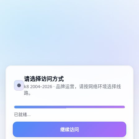
请选择访问方式
●
k8 2004–2026 · 品牌运营，请按网络环境选择线
路。
已就绪
...
继续访问