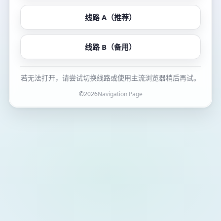
线路 A（推荐）
线路 B（备用）
若无法打开，请尝试切换线路或使用主流浏览器稍后再试。
©
2026
Navigation Page